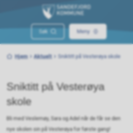
Sandefjord kommune
Søk
Meny
Du er her:
Hjem
Aktuelt
Sniktitt på Vesterøya skole
Sniktitt på Vesterøya
skole
Bli med Veslemøy, Sara og Adel når de får se den
nye skolen sin på Vesterøya for første gang!