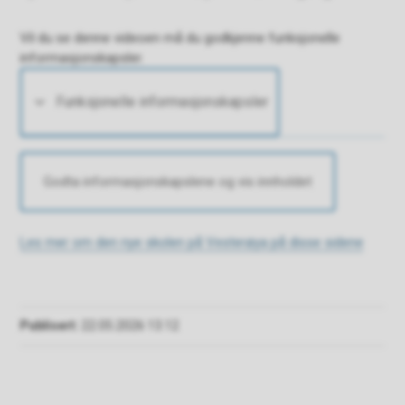
Vil du se denne videoen må du godkjenne funksjonelle
informasjonskapsler.
Funksjonelle informasjonskapsler
Godta informasjonskapslene og vis innholdet
Les mer om den nye skolen på Vesterøya på disse sidene
Publisert
22.05.2026 13.12