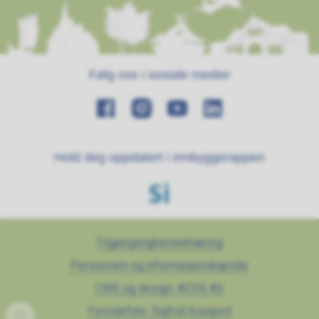
Følg oss i sosiale medier
Hold deg oppdatert i innbyggerappen
Tilgjengelighetserklæring
Personvern og informasjonskapsler
CMS og design: ACOS AS
Forsidefoto: Sigfrid Kvasjord