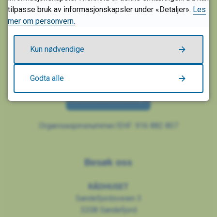
tilpasse bruk av informasjonskapsler under «Detaljer».
Les
mer om personvern.
SANDEFJORD KOMMUNE
Postboks 2025
3202 Sandefjord
Kun nødvendige
E-post:
post@sandefjord.kommune.no
Godta alle
Send sikker melding
Organisasjonsnummer/EHF: 916 882 807
Besøk oss
RÅDHUSET
Sandefjordsveien 3
3208 Sandefjord