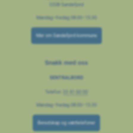
3208 Sandefjord
Mandag–fredag 08.00–15.30
Mer om Sandefjord kommune
Snakk med oss
SENTRALBORD
Telefon:
33 41 60 00
Mandag–fredag 08.00–15.30
Beredskap og vakttelefoner