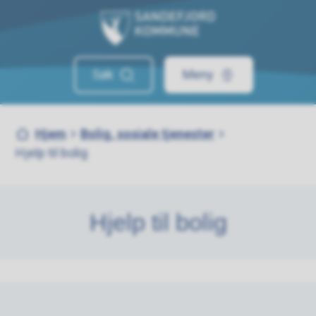
Sandefjord kommune
Søk
Meny
Du er her:
Hjem
Bolig, sosiale tjenester
Hjelp til bolig
Hjelp til bolig