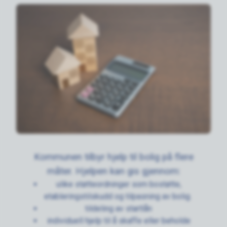
Kommunen tilbyr hjelp til bolig på flere
måter. Hjelpen kan gis gjennom:
ulike støtteordninger som bostøtte,
etableringstilskudd og tilpasning av bolig.
tildeling av startlån
individuell hjelp til å skaffe eller beholde