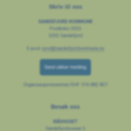
Skriv til oss
SANDEFJORD KOMMUNE
Postboks 2025
3202 Sandefjord
E-post:
post@sandefjord.kommune.no
Send sikker melding
Organisasjonsnummer/EHF: 916 882 807
Besøk oss
RÅDHUSET
Sandefjordsveien 3