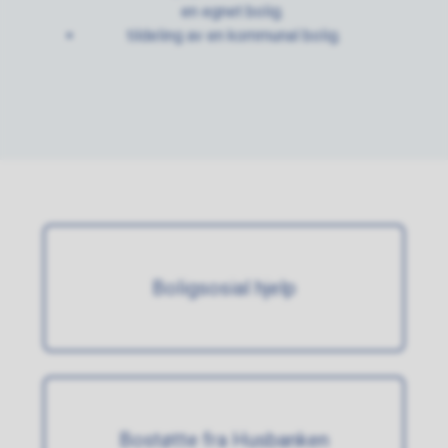
en egnet bolig.
tildeling av en kommunal bolig.
Boligsosial hjelp
Bostøtte fra Husbanken