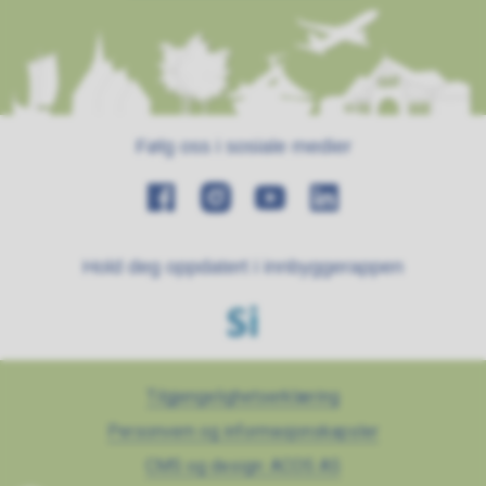
Følg oss i sosiale medier
Hold deg oppdatert i innbyggerappen
Tilgjengelighetserklæring
Personvern og informasjonskapsler
CMS og design: ACOS AS