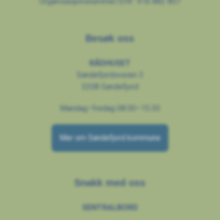
Organisasjonsnummer/EHF: 916 882 807
Besøk oss
RÅDHUSET
Sandefjordsveien 3
3208 Sandefjord
Mandag–fredag 08.00–15.30
Mer om Sandefjord kommune
Snakk med oss
SENTRALBORD