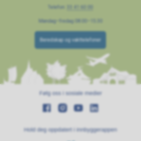
Telefon:
33 41 60 00
Mandag–fredag 08.00–15.30
Beredskap og vakttelefoner
Følg oss i sosiale medier
Hold deg oppdatert i innbyggerappen