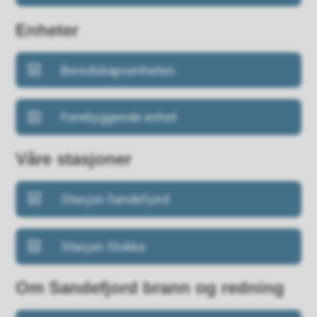
Enheter
Beredskapsenheten
Forebyggende enhet
Våre stasjoner
Stasjon Sandefjord
Stasjon Stokke
Om Sandefjord brann og redning