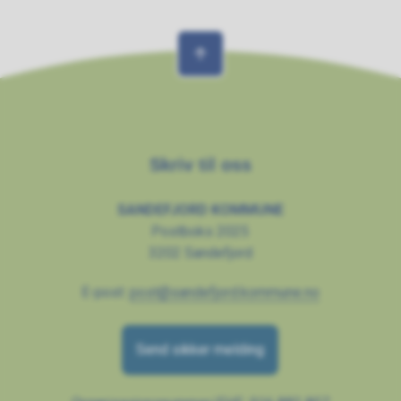
Skriv til oss
SANDEFJORD KOMMUNE
Postboks 2025
3202 Sandefjord
E-post:
post@sandefjord.kommune.no
Send sikker melding