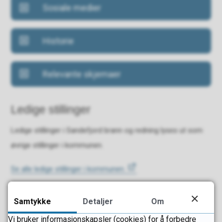
Sosiale medier
Historie
Relevante skjemaer
Ledige stillinger
Ledige stillinger i Sandefjord brann og redning lyses ut som
øvrige stillinger i kommunen.
Se alle ledige stillinger i kommunen.
Søkere til beredskapsavdelingen må bestå en
Samtykke
Detaljer
Om
standardisert fysisk test for å kvalifisere seg videre til øvrige
Vi bruker informasjonskapsler (cookies) for å forbedre