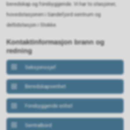
beredskap og forebyggende. Vi har to stasjoner,
hovedstasjonen i Sandefjord sentrum og
deltidstasjon i Stokke.
Kontaktinformasjon brann og
redning
Seksjonssjef
Beredskapsenhet
Forebyggende enhet
Sentralbord