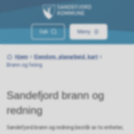
Sandefjord kommune
Søk
Meny
Du er her:
Hjem
Eiendom, planarbeid, kart
Brann og feiing
Sandefjord brann og
redning
Sandefjord brann og redning består av to enheter,