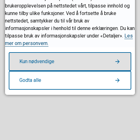
tester og intervju. Alle ansatte må levere politiattest ved
brukeropplevelsen på nettstedet vårt, tilpasse innhold og
tiltredelse.
kunne tilby ulike funksjoner. Ved å fortsette å bruke
nettstedet, samtykker du til vår bruk av
Brann- og redningsvesenforskriften angir krav til opplæring
informasjonskapsler i henhold til denne erklæringen. Du kan
og kompetanse for personell
tilpasse bruk av informasjonskapsler under «Detaljer».
Les
mer om personvern.
Kun nødvendige
Fant du det du lette etter?
Godta alle
Ja
Nei