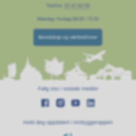
Telefon:
33 41 60 00
Mandag–fredag 08.00–15.30
Beredskap og vakttelefoner
Følg oss i sosiale medier
Hold deg oppdatert i innbyggerappen