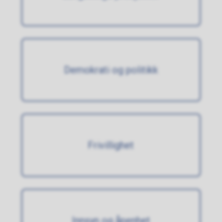
Demokrati og politikk
Frivillighet
Innsyn og åpenhet