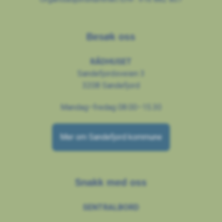
Besøk oss
RÅDHUSET
Sandefjordsveien 3
3208 Sandefjord
Mandag–fredag 08.00–15.30
Mer om Sandefjord kommune
Snakk med oss
SENTRALBORD