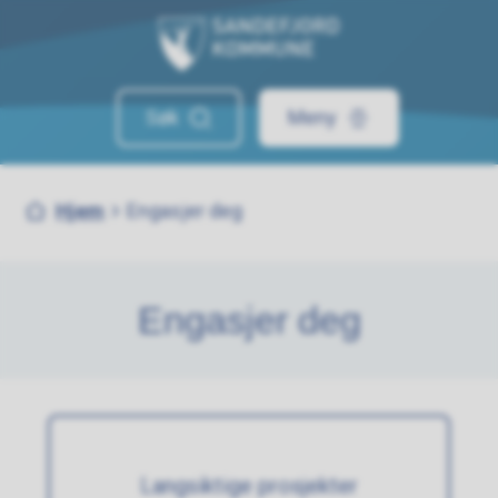
Sandefjord kommune
Søk
Meny
Du er her:
Hjem
Engasjer deg
Engasjer deg
Langsiktige prosjekter