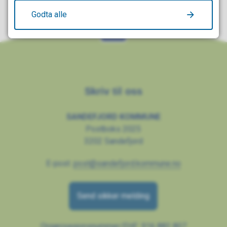
Godta alle
Skriv til oss
SANDEFJORD KOMMUNE
Postboks 2025
3202 Sandefjord
E-post:
post@sandefjord.kommune.no
Send sikker melding
Organisasjonsnummer/EHF: 916 882 807