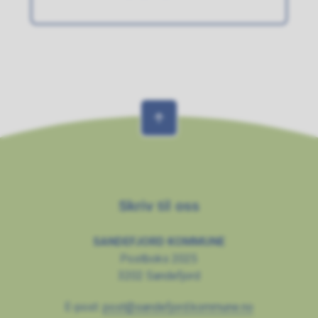
Skriv til oss
SANDEFJORD KOMMUNE
Postboks 2025
3202 Sandefjord
E-post:
post@sandefjord.kommune.no