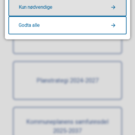
Kun nødvendige
Godta alle
Fortetting Sandefjord
Planstrategi 2024-2027
Kommuneplanens samfunnsdel
2025-2037