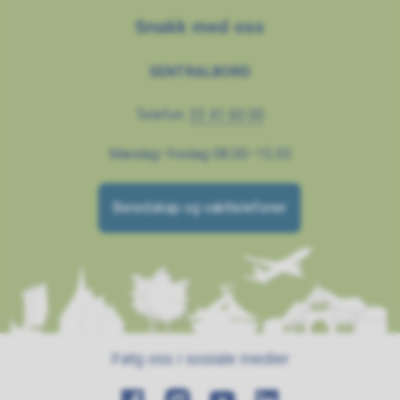
Snakk med oss
SENTRALBORD
Telefon:
33 41 60 00
Mandag–fredag 08.00–15.30
Beredskap og vakttelefoner
Følg oss i sosiale medier