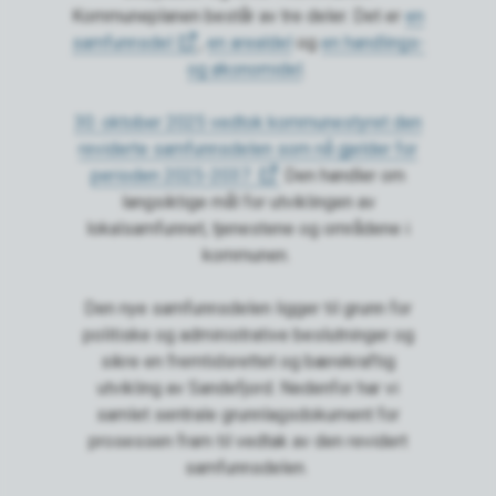
Kommuneplanen består av tre deler. Det er
en
samfunnsdel
,
en arealdel
og
en handlings-
og økonomidel
.
30. oktober 2025 vedtok kommunestyret den
reviderte samfunnsdelen som nå gjelder for
perioden 2025-2037.
Den handler om
langsiktige mål for utviklingen av
lokalsamfunnet, tjenestene og områdene i
kommunen.
Den nye samfunnsdelen ligger til grunn for
politiske og administrative beslutninger og
sikre en fremtidsrettet og bærekraftig
utvikling av Sandefjord. Nedenfor har vi
samlet sentrale grunnlagsdokument for
prosessen fram til vedtak av den revidert
samfunnsdelen.