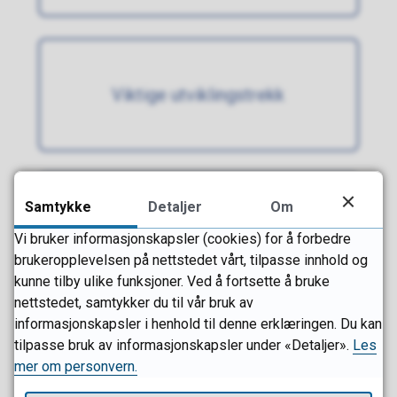
Viktige utviklingstrekk
Samtykke
Detaljer
Om
Borgerundersøkelse
Vi bruker informasjonskapsler (cookies) for å forbedre
(PDF, 3 MB)
brukeropplevelsen på nettstedet vårt, tilpasse innhold og
kunne tilby ulike funksjoner. Ved å fortsette å bruke
nettstedet, samtykker du til vår bruk av
informasjonskapsler i henhold til denne erklæringen. Du kan
tilpasse bruk av informasjonskapsler under «Detaljer».
Les
Folkehelseoversikt og
mer om personvern.
levekårskartlegging 2023