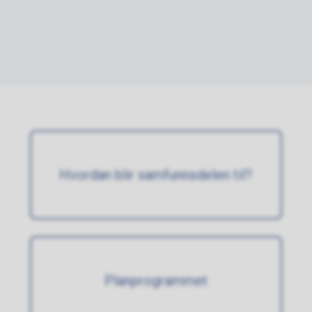
Hvordan blir samfunnsdelen til?
Planprogrammet