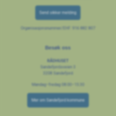
Send sikker melding
Organisasjonsnummer/EHF: 916 882 807
Besøk oss
RÅDHUSET
Sandefjordsveien 3
3208 Sandefjord
Mandag–fredag 08.00–15.30
Mer om Sandefjord kommune