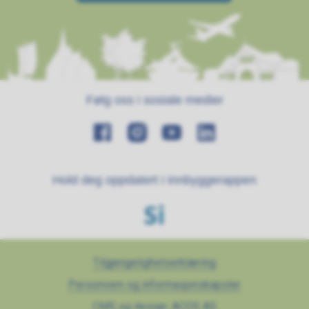
Følg oss i sosiale medier
Hold deg oppdatert i innbyggerappen
Tilgjengelighetserklæring
Personvern og informasjonskapsler
CMS og design: ACOS AS