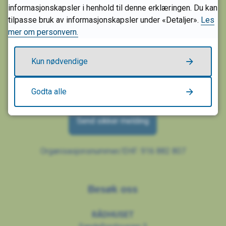
informasjonskapsler i henhold til denne erklæringen. Du kan
Skriv til oss
tilpasse bruk av informasjonskapsler under «Detaljer».
Les
mer om personvern.
SANDEFJORD KOMMUNE
Postboks 2025
Kun nødvendige
3202 Sandefjord
E-post:
post@sandefjord.kommune.no
Godta alle
Send sikker melding
Organisasjonsnummer/EHF: 916 882 807
Besøk oss
RÅDHUSET