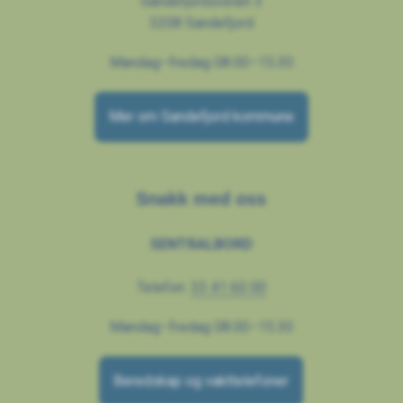
Sandefjordsveien 3
3208 Sandefjord
Mandag–fredag 08.00–15.30
Mer om Sandefjord kommune
Snakk med oss
SENTRALBORD
Telefon:
33 41 60 00
Mandag–fredag 08.00–15.30
Beredskap og vakttelefoner