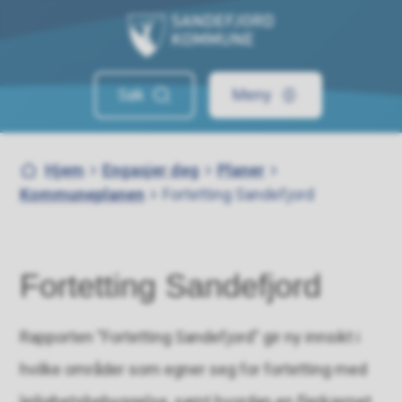
Sandefjord kommune
Søk
Meny
Du er her:
Hjem
Engasjer deg
Planer
Kommuneplanen
Fortetting Sandefjord
Fortetting Sandefjord
Rapporten "Fortetting Sandefjord" gir ny innsikt i
hvilke områder som egner seg for fortetting med
leilighetsbebyggelse, samt hvordan en flerkjernet