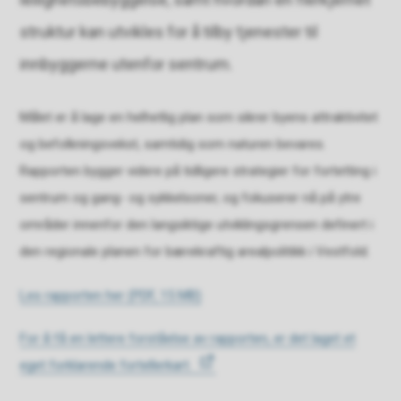
struktur kan utvikles for å tilby tjenester til
innbyggerne utenfor sentrum.
Målet er å lage en helhetlig plan som sikrer byens attraktivitet
og befolkningsvekst, samtidig som naturen bevares.
Rapporten bygger videre på tidligere strategier for fortetting i
sentrum og gang- og sykkelsoner, og fokuserer nå på ytre
områder innenfor den langsiktige utviklingsgrensen definert i
den regionale planen for bærekraftig arealpolitikk i Vestfold.
Les rapporten her
(PDF, 15 MB)
For å få en lettere forståelse av rapporten, er det laget et
eget forklarende fortellerkart.