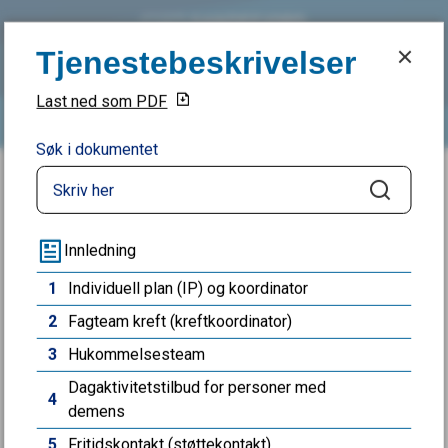
Tjenestebeskrivelser
Tjenestebeskrivelser
Sandefjord kommune
Last ned som PDF
Søk
Meny
Søk i dokumentet
Du er her:
Hjem
Helse, omsorg
Søk
Tjenestebeskrivelser
Vedlegg
Innledning
1
Individuell plan (IP) og koordinator
2
Fagteam kreft (kreftkoordinator)
3
Hukommelsesteam
Fant du det du lette etter?
Dagaktivitetstilbud for personer med
4
demens
Ja
Nei
5
Fritidskontakt (støttekontakt)