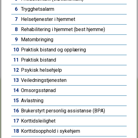
6
Trygghetsalarm
7
Helsetjenester i hjemmet
8
Rehabilitering i hjemmet (best hjemme)
9
Matombringing
10
Praktisk bistand og opplæring
11
Praktisk bistand
12
Psykisk helsehjelp
13
Veiledningstjenesten
14
Omsorgsstønad
15
Avlastning
Skriv til oss
16
Brukerstyrt personlig assistanse (BPA)
17
Korttidsleilighet
SANDEFJORD KOMMUNE
18
Korttidsopphold i sykehjem
Postboks 2025