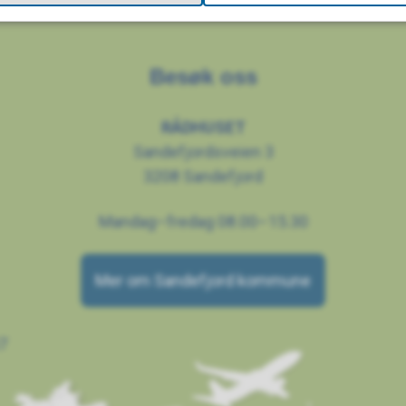
Besøk oss
RÅDHUSET
Sandefjordsveien 3
3208 Sandefjord
Mandag–fredag 08.00–15.30
Mer om Sandefjord kommune
7