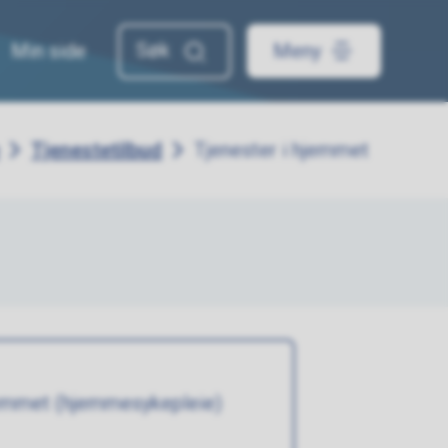
Min side
Meny
Tjenestetilbud
Tjenester i hjemmet
jemmet (hjemmesykepleie)