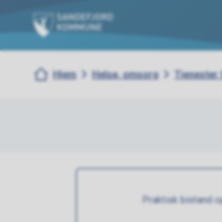
Sandefjord kommune
Du er her:
Hjem
Helse, omsorg
Tjenester
Praktisk bistand 