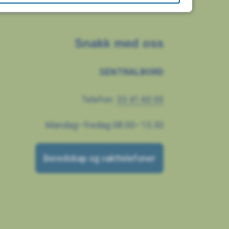
Snakk med oss
SENTRALBORD
Telefon:
33 41 60 00
Mandag–fredag 08.00–15.30
Beredskap og vakttelefoner