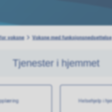
 for voksne
Voksne med funksjonsnedsettelse
Tjenester i hjemmet
opplæring
Helsehjelp i h