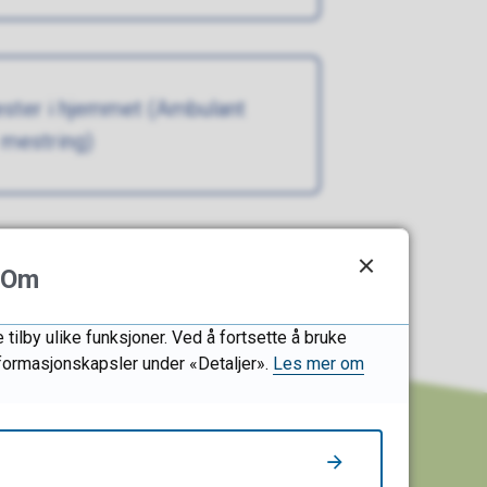
ester i hjemmet (Ambulant
mestring)
Om
tilby ulike funksjoner. Ved å fortsette å bruke
informasjonskapsler under «Detaljer».
Les mer om