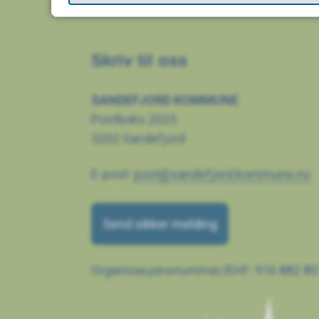
Skriv til oss
SANDEFJORD KOMMUNE
Postboks 2025
3202 Sandefjord
E-post:
post@sandefjord.kommune.no
Send sikker melding
Organisasjonsnummer/EHF: 916 882 80