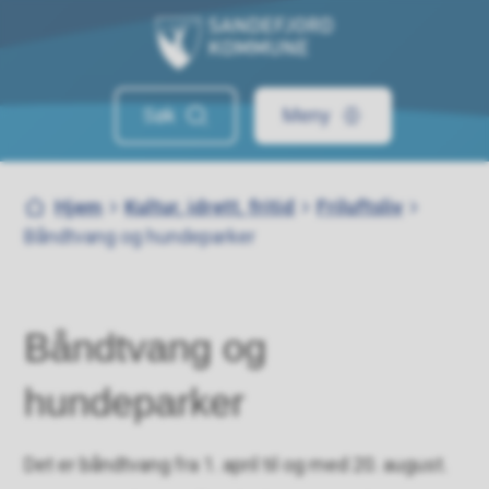
Sandefjord kommune
Søk
Meny
Du er her:
Hjem
Kultur, idrett, fritid
Friluftsliv
Båndtvang og hundeparker
Båndtvang og
hundeparker
Det er båndtvang fra 1. april til og med 20. august.