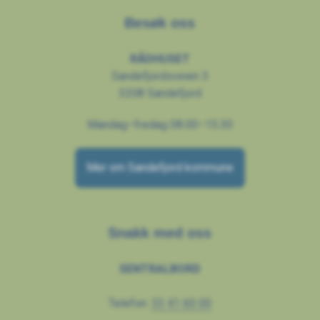
Besøk oss
RÅDHUSET
Sandefjordsveien 3
3208 Sandefjord
Mandag–fredag 08.00–15.30
Mer om Sandefjord kommune
Snakk med oss
SENTRALBORD
Telefon:
33 41 60 00