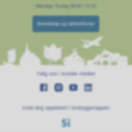
Mandag–fredag 08.00–15.30
Beredskap og vakttelefoner
Følg oss i sosiale medier
Hold deg oppdatert i innbyggerappen