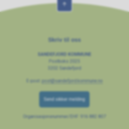
Skriv til oss
SANDEFJORD KOMMUNE
Postboks 2025
3202 Sandefjord
E-post:
post@sandefjord.kommune.no
Send sikker melding
Organisasjonsnummer/EHF: 916 882 807