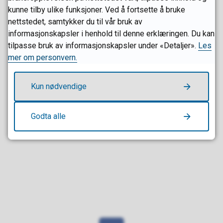
vel.
kunne tilby ulike funksjoner. Ved å fortsette å bruke
nettstedet, samtykker du til vår bruk av
Sandefjord hundepark driftes av Sandefjord hundeklubb.
informasjonskapsler i henhold til denne erklæringen. Du kan
tilpasse bruk av informasjonskapsler under «Detaljer».
Les
mer om personvern.
Fant du det du lette etter?
Kun nødvendige
Ja
Nei
Godta alle