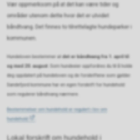
Vær oppmerksom på at det kan være tider og
områder utenom dette hvor det er utvidet
båndtvang. Det finnes to tilrettelagte hundeparker i
kommunen.
Hundeloven bestemmer at
det er båndtvang fra 1. april til
og med 20. august
. Som hundeeier oppfordres du til å holde
deg oppdatert på hundeloven og de forskriftene som gjelder.
Sandefjord kommune har en egen forskrift for hundehold
som regulerer båndtvang nærmere.
Bestemmelser om hundehold er regulert i lov om
hundehold
.
Lokal forskrift om hundehold i