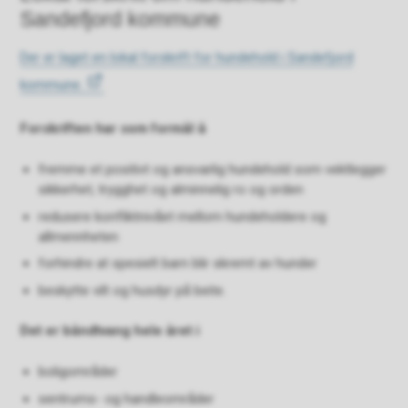
Sandefjord kommune
Der er laget en lokal forskrift for hundehold i Sandefjord
kommune.
Forskriften har som formål å
fremme et positivt og ansvarlig hundehold som vektlegger
sikkerhet, trygghet og alminnelig ro og orden
redusere konfliktnivået mellom hundeholdere og
allmennheten
forhindre at spesielt barn blir skremt av hunder
beskytte vilt og husdyr på beite.
Det er båndtvang hele året i
boligområder
sentrums- og handleområder