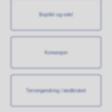
Boplikt og odel
Konsesjon
Terrengendring i landbruket