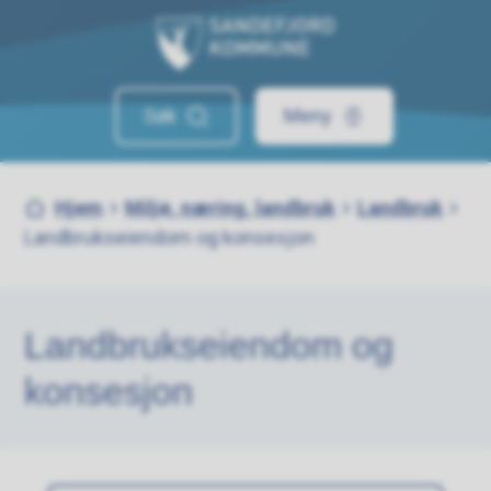
Sandefjord kommune
Søk
Meny
Du er her:
Hjem
Miljø, næring, landbruk
Landbruk
Landbrukseiendom og konsesjon
Landbrukseiendom og
konsesjon