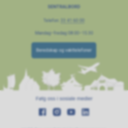
SENTRALBORD
Telefon:
33 41 60 00
Mandag–fredag 08.00–15.30
Beredskap og vakttelefoner
Følg oss i sosiale medier