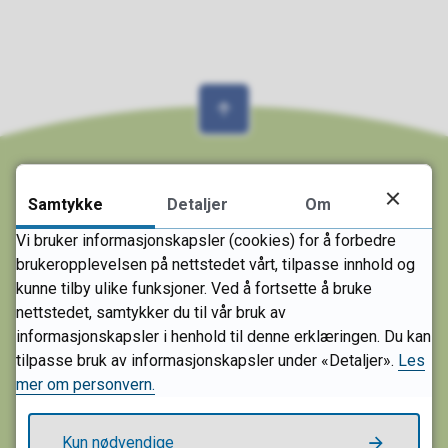
Samtykke
Detaljer
Om
Skriv til oss
Vi bruker informasjonskapsler (cookies) for å forbedre
brukeropplevelsen på nettstedet vårt, tilpasse innhold og
SANDEFJORD KOMMUNE
kunne tilby ulike funksjoner. Ved å fortsette å bruke
Postboks 2025
nettstedet, samtykker du til vår bruk av
3202 Sandefjord
informasjonskapsler i henhold til denne erklæringen. Du kan
tilpasse bruk av informasjonskapsler under «Detaljer».
Les
E-post:
post@sandefjord.kommune.no
mer om personvern.
Send sikker melding
Kun nødvendige