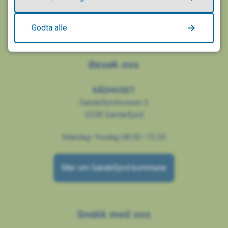
Organisasjonsnummer/EHF: 916 882 807
Godta alle
Besøk oss
RÅDHUSET
Sandefjordsveien 3
3208 Sandefjord
Mandag–fredag 08.00–15.30
Mer om Sandefjord kommune
Snakk med oss