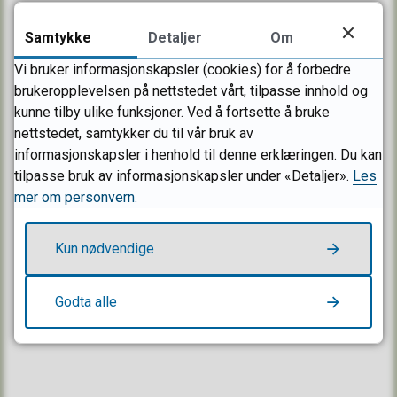
3202 Sandefjord
Samtykke
Detaljer
Om
E-post:
post@sandefjord.kommune.no
Vi bruker informasjonskapsler (cookies) for å forbedre
brukeropplevelsen på nettstedet vårt, tilpasse innhold og
Send sikker melding
kunne tilby ulike funksjoner. Ved å fortsette å bruke
nettstedet, samtykker du til vår bruk av
Organisasjonsnummer/EHF: 916 882 807
informasjonskapsler i henhold til denne erklæringen. Du kan
tilpasse bruk av informasjonskapsler under «Detaljer».
Les
mer om personvern.
Besøk oss
Kun nødvendige
RÅDHUSET
Sandefjordsveien 3
Godta alle
3208 Sandefjord
Mandag–fredag 08.00–15.30