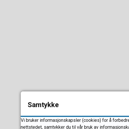
Samtykke
Vi bruker informasjonskapsler (cookies) for å forbedre
nettstedet, samtykker du til vår bruk av informasjonsk