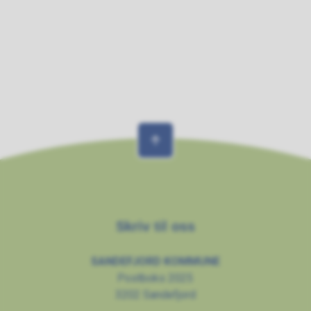
Skriv til oss
SANDEFJORD KOMMUNE
Postboks 2025
3202 Sandefjord