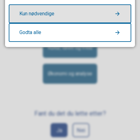
HR og utvikling
Kun nødvendige
Miljø- og plansaker
Godta alle
Kultur, idrett og fritid
Økonomi og analyse
Fant du det du lette etter?
Ja
Nei