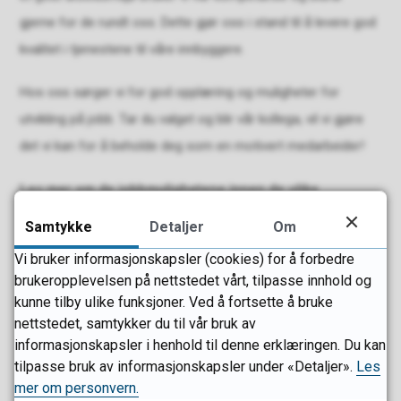
gjerne for de rundt oss. Dette gjør oss i stand til å levere god
kvalitet i tjenestene til våre innbyggere.
Hos oss sørger vi for god opplæring og muligheter for
utvikling på jobb. Tar du valget og blir vår kollega, vil vi gjøre
det vi kan for å beholde deg som en motivert medarbeider!
Les mer om de jobbmulighetene innen de ulike
kommunalområdene i Sandefjord:
Samtykke
Detaljer
Om
Vi bruker informasjonskapsler (cookies) for å forbedre
Helse, sosial og omsorg
brukeropplevelsen på nettstedet vårt, tilpasse innhold og
kunne tilby ulike funksjoner. Ved å fortsette å bruke
nettstedet, samtykker du til vår bruk av
informasjonskapsler i henhold til denne erklæringen. Du kan
Kunnskap, barn og unge
tilpasse bruk av informasjonskapsler under «Detaljer».
Les
mer om personvern.