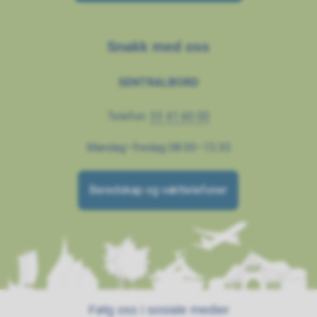
Snakk med oss
SENTRALBORD
Telefon:
33 41 60 00
Mandag–fredag 08.00–15.30
Beredskap og vakttelefoner
Følg oss i sosiale medier