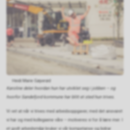
Heidi Marie Gøperød
Karoline deler hvordan hun har utviklet seg i jobben – og
hvorfor Sandefjord kommune har blitt et sted hun trives.
Vi vet at når vi trives med arbeidsoppgaver, med det ansvaret
vi har og med kollegaene våre – motiveres vi for å lære mer. I
et godt arbeidsmiljø bruker vi vår kompetanse og bidrar