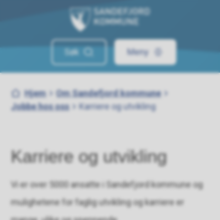
Sandefjord kommune
Søk
Meny
Du er her:
Hjem
Om Sandefjord kommune
Jobbe hos oss
Karriere og utvikling
Karriere og utvikling
Vi er over 5000 ansatte i Sandefjord kommune og
mulighetene for faglig utvikling og karriere er
mange, ulike og spennende.