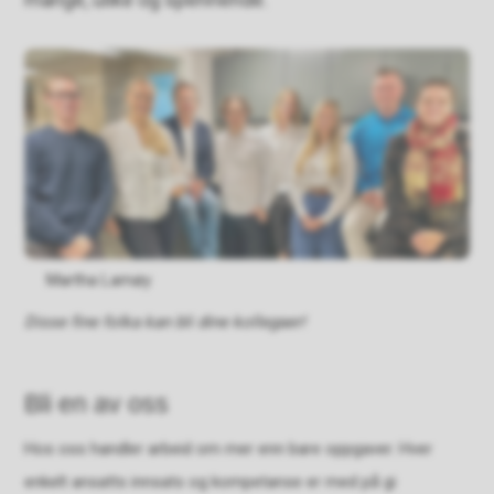
Martha Lamøy
Disse fine folka kan bli dine kollegaer!
Bli en av oss
Hos oss handler arbeid om mer enn bare oppgaver. Hver
enkelt ansatts innsats og kompetanse er med på gi