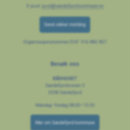
E-post:
post@sandefjord.kommune.no
Send sikker melding
Organisasjonsnummer/EHF: 916 882 807
Besøk oss
RÅDHUSET
Sandefjordsveien 3
3208 Sandefjord
Mandag–fredag 08.00–15.30
Mer om Sandefjord kommune