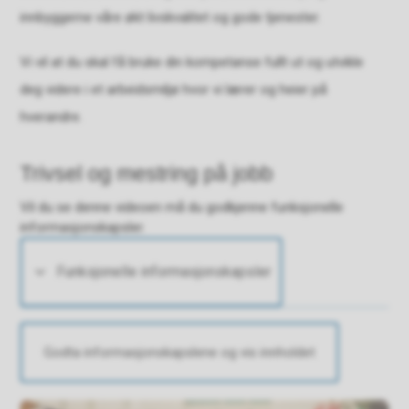
innbyggerne våre økt livskvalitet og gode tjenester.
Vi vil at du skal få bruke din kompetanse fullt ut og utvikle
deg videre i et arbeidsmiljø hvor vi lærer og heier på
hverandre.
Trivsel og mestring på jobb
Vil du se denne videoen må du godkjenne funksjonelle
informasjonskapsler.
Funksjonelle informasjonskapsler
Godta informasjonskapslene og vis innholdet