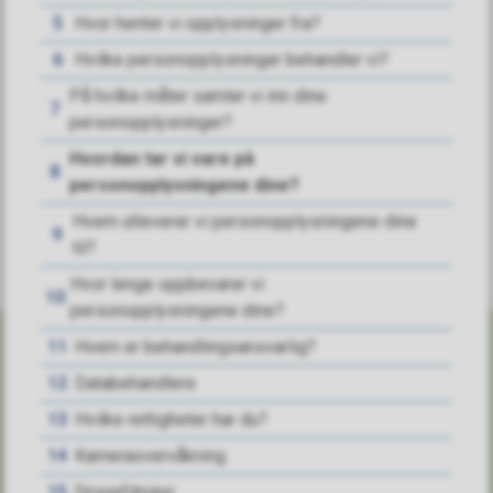
Ja
Nei
5
Hvor henter vi opplysninger fra?
6
Hvilke personopplysninger behandler vi?
På hvilke måter samler vi inn dine
7
personopplysninger?
Hvordan tar vi vare på
8
personopplysningene dine?
Hvem utleverer vi personopplysningene dine
9
til?
Hvor lenge oppbevarer vi
10
personopplysningene dine?
11
Hvem er behandlingsansvarlig?
12
Databehandlere
Skriv til oss
13
Hvilke rettigheter har du?
14
Kameraovervåkning
SANDEFJORD KOMMUNE
15
Dronefilming