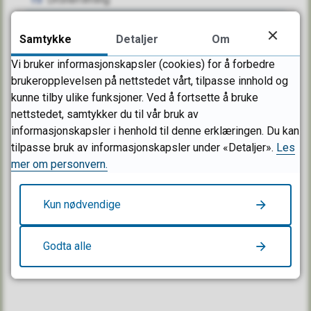
Postboks 2025
3202 Sandefjord
16
Personvernombud
Samtykke
Detaljer
Om
17
Mobilappen Sandefjord innbygger
E-post:
post@sandefjord.kommune.no
Vi bruker informasjonskapsler (cookies) for å forbedre
brukeropplevelsen på nettstedet vårt, tilpasse innhold og
Send sikker melding
kunne tilby ulike funksjoner. Ved å fortsette å bruke
nettstedet, samtykker du til vår bruk av
informasjonskapsler i henhold til denne erklæringen. Du kan
Organisasjonsnummer/EHF: 916 882 807
tilpasse bruk av informasjonskapsler under «Detaljer».
Les
mer om personvern.
Besøk oss
Kun nødvendige
RÅDHUSET
Sandefjordsveien 3
Godta alle
3208 Sandefjord
Mandag–fredag 08.00–15.30