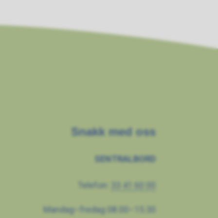
Snakk med oss
SENTRALBORD
Telefon:
33 41 60 00
Mandag–fredag 08.00–15.30