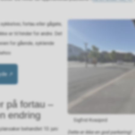
ykkelvei, fortau eller gågate,
ke er til hinder for andre. Det
 veien for gående, syklende
behov.
Ryde
r på fortau –
en endring
Sigfrid Kvasjord
plansaker behandlet 10. juni
Dette er ikke en god parkering!