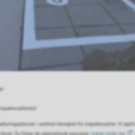
a!
elsparkesykkelen!
keringsplasser i sentrum beregnet for elsparkesykler. Vi oppfo
e disse. Du finner de oppmerkede plassene i
kartet under her,