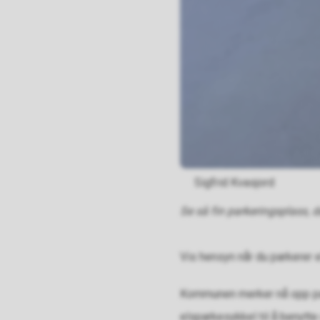
Sigfrid Kvasjord
Se så fin parkeringsplass, d
Vis hensyn når du parkerer 
Kommunen merker nå opp par
elsparkesykkel til å benytt