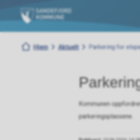
Sandefjord kommune
Du er her:
Hjem
Aktuelt
Parkering for elsp
Parkering
Kommunen oppfordrer a
parkeringsplassene.