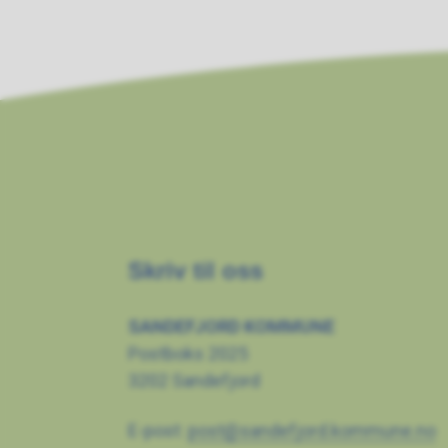
Skriv til oss
SANDEFJORD KOMMUNE
Postboks 2025
3202 Sandefjord
E-post:
post@sandefjord.kommune.no