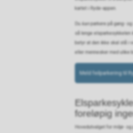
kartet i Ryde-appen.
Du
kan
parkere på gang- og s
så lenge elsparkesykkelen ik
betyr at den ikke skal stå i
eller mennesker med ulike 
Meld feilparkering til 
Elsparkesykle
foreløpig ing
Hovedutvalget for miljø- og 