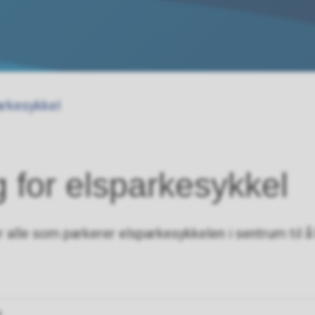
arkesykkel
 for elsparkesykkel
lle som parkerer elsparkesykkelen i sentrum til å