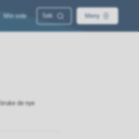
Min side
Meny
 bruke de nye