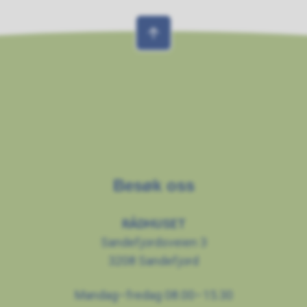
Besøk oss
RÅDHUSET
Sandefjordsveien 3
3208 Sandefjord
Mandag–fredag 08.00–15.30