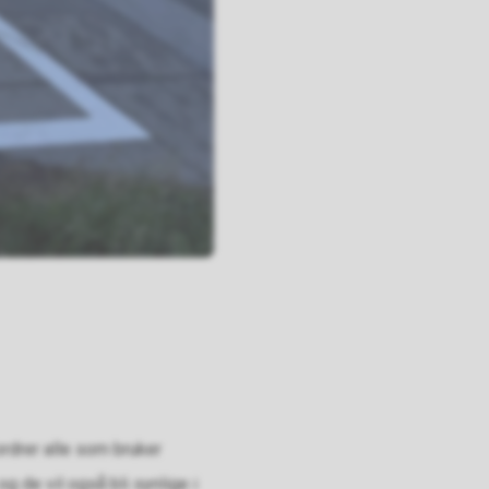
rdrer alle som bruker
og de vil også bli synlige i