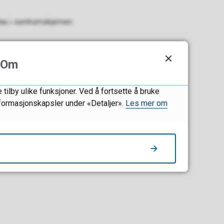
au i sentrumskjernen.
Om
ringen har foreløpig ikke
nedirektørens innstilling
tilby ulike funksjoner. Ved å fortsette å bruke
g innført forbud på utvalgte
informasjonskapsler under «Detaljer».
Les mer om
mmunen må også avvente