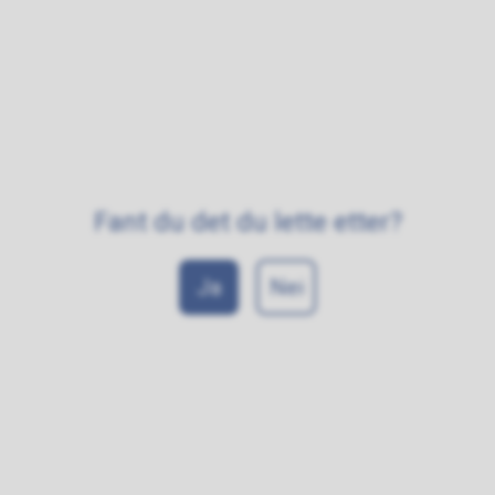
Fant du det du lette etter?
Ja
Nei