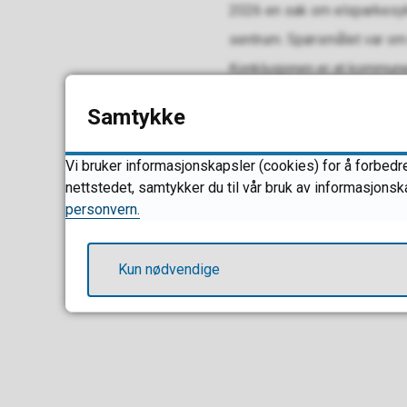
2026 en sak om elsparkesykl
sentrum. Spørsmålet var om 
Konklusjonen er at kommunen 
Samtykke
Stortinget vedtok i januar 
fremmet forslag til lovendri
Vi bruker informasjonskapsler (cookies) for å forbedre
som er å anbefale at vi følg
nettstedet, samtykker du til vår bruk av informasjonsk
fortausstrekninger våren 2
personvern.
nasjonale regelendringer.
Kun nødvendige