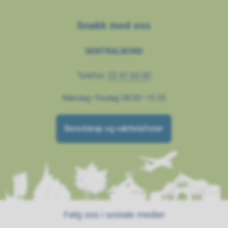
Snakk med oss
SENTRALBORD
Telefon:
33 41 60 00
Mandag–fredag 08.00–15.30
Beredskap og vakttelefoner
Følg oss i sosiale medier