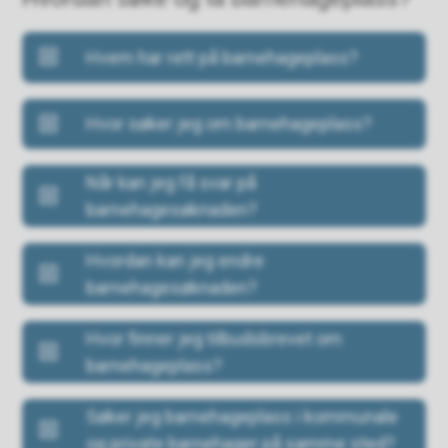
Hvem har rett på barnehageplass?
Hvor søker jeg om barnehageplass?
Når kan jeg få svar på
barnehagesøknaden?
Hvordan kan jeg endre
barnehagesøknaden?
Hvor finner jeg tilbudsbrevet om
barnehageplass?
Søker jeg barnehageplass i kommunale
og private barnehager på samme sted?