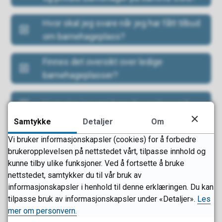
Hvor skal jeg svare når jeg har fått tilbud
om barnehageplass?
Finnes det oversikt over ledige
barnehageplasser?
Hvor sier jeg opp barnehageplassen?
Samtykke
Detaljer
Om
Vi bruker informasjonskapsler (cookies) for å forbedre
brukeropplevelsen på nettstedet vårt, tilpasse innhold og
kunne tilby ulike funksjoner. Ved å fortsette å bruke
Fant du det du lette etter?
nettstedet, samtykker du til vår bruk av
informasjonskapsler i henhold til denne erklæringen. Du kan
Ja
Nei
tilpasse bruk av informasjonskapsler under «Detaljer».
Les
mer om personvern.