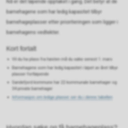
Nå er det løpende opptaket i gang. Det betyr at de
barnehagene som har ledig kapasitet tilbyr
barnehageplasser etter prioriteringen som ligger i
barnehagens vedtekter.
Kort fortalt
Vil du ha plass fra høsten må du søke senest 1. mars
Barnehagene som har ledig kapasitet i løpet av året tilbyr
plasser fortløpende
Sandefjord kommune har 22 kommunale barnehager og
34 private barnehager
Informasjon om ledige plasser ser du i denne tabellen
Hvordan søke og få barnehageplass?