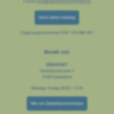
E-post:
post@sandefjord.kommune.no
Send sikker melding
Organisasjonsnummer/EHF: 916 882 807
Besøk oss
RÅDHUSET
Sandefjordsveien 3
3208 Sandefjord
Mandag–fredag 08.00–15.30
Mer om Sandefjord kommune