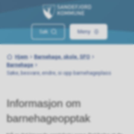
Sandefjord kommune
Søk
Meny
Du er her:
Hjem
Barnehage, skole, SFO
Barnehage
Søke, besvare, endre, si opp barnehageplass
Informasjon om
barnehageopptak