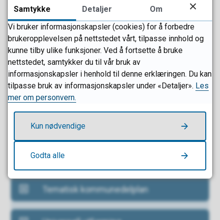
Samtykke
Detaljer
Om
Planprogram
Vi bruker informasjonskapsler (cookies) for å forbedre
brukeropplevelsen på nettstedet vårt, tilpasse innhold og
kunne tilby ulike funksjoner. Ved å fortsette å bruke
Reguleringsplan
nettstedet, samtykker du til vår bruk av
informasjonskapsler i henhold til denne erklæringen. Du kan
tilpasse bruk av informasjonskapsler under «Detaljer».
Les
Skolebidragsindikator
mer om personvern.
Skolekrets
Kun nødvendige
Godta alle
Skolekretsgrenser
Tematisk kommunedelplan