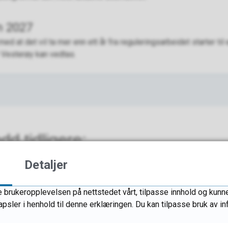
n 2027
 at det vil ta mer enn ett år fra reguleringsarbeidet starter til 
r Vesterøy kan vedtas.
dd tidligere:
Detaljer
 brukeropplevelsen på nettstedet vårt, tilpasse innhold og kunne 
apsler i henhold til denne erklæringen. Du kan tilpasse bruk av 