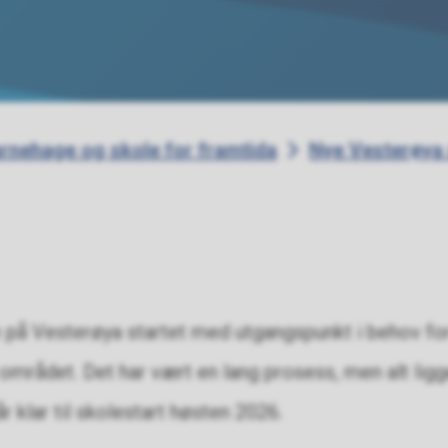
rnehage og skole for framtida
Nye Vesterøya
 på Vesterøya startet med utgangspunkt i behov fo
mrådet. Det har vært en lang prosess, men alt ligger
r klar til skolestart høsten 2026.