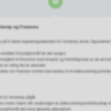
sterøy og Framnes
på å starte reguleringsarbeidet for Vesterøy skole. Oppstarten b
 området til boligformål før det selges.
mulighet til å komme med innspill, og framtidig bruk av de eksis
r en viktig del av arbeidet.
ere om Framnes-tomten kan brukes til et aldersvennlig bofell
t for Vesterøy pågår.
es veien videre når vurderingen av aldersvennlig bofellesskap e
r boligformål det mest aktuelle alternativet.