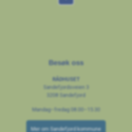
Besøk oss
RÅDHUSET
Sandefjordsveien 3
3208 Sandefjord
Mandag–fredag 08.00–15.30
Mer om Sandefjord kommune