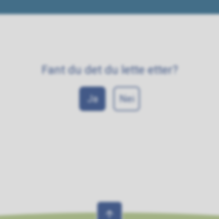
Fant du det du lette etter?
Ja
Nei