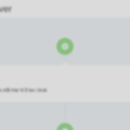
ver
tår klar til å tas i bruk.