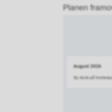
Planen framo
August 2026
Ny skole på Vesterøya s