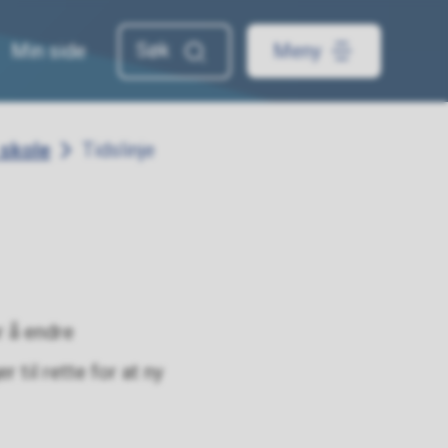
Min side
Meny
 skole
Tidslinje
r å endre
 til rette for at ny