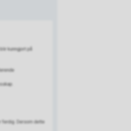
lir kunngjort på
terende
esskap.
r ferdig. Dersom dette