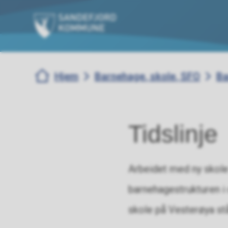
Sandefjord kommune
Du er her:
Hjem
Barnehage, skole, SFO
Ba
Tidslinje
Arbeidet med ny skole
barnehagestrukturen i o
skole på Vesterøya stå