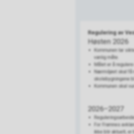
Regulering av Ve
Høsten 2026
Kommunen tar sikte 
vanlig måte.
Målet er å regulere
Nærmiljøet skal få 
skolebygningene bli
Kommunen skal vurd
2026–2027
Reguleringsarbeide
For Framnes avklar
ikke blir aktuelt, e