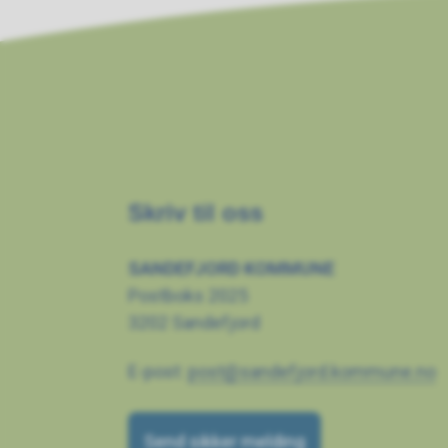
Skriv til oss
SANDEFJORD KOMMUNE
Postboks 2025
3202 Sandefjord
E-post:
post@sandefjord.kommune.no
Send sikker melding