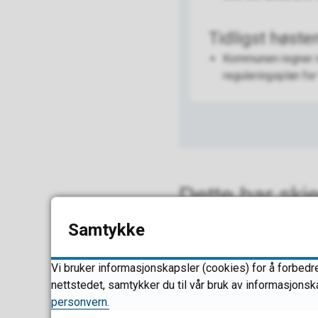
Tidligst høste
Kommunen regner med
reguleringsplan fo
Dette har skje
Samtykke
2025
Vi bruker informasjonskapsler (cookies) for å forbedre
nettstedet, samtykker du til vår bruk av informasjonsk
2024
personvern.