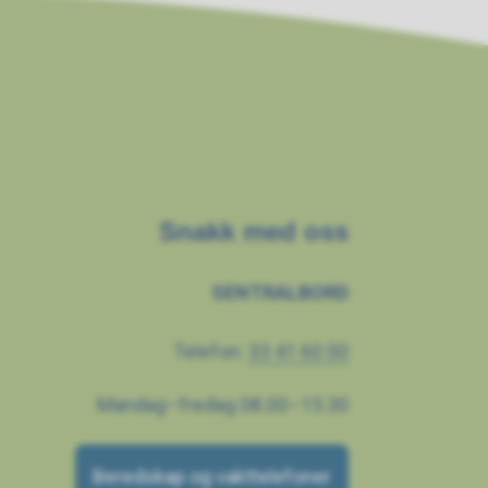
Snakk med oss
SENTRALBORD
Telefon:
33 41 60 00
Mandag–fredag 08.00–15.30
Beredskap og vakttelefoner