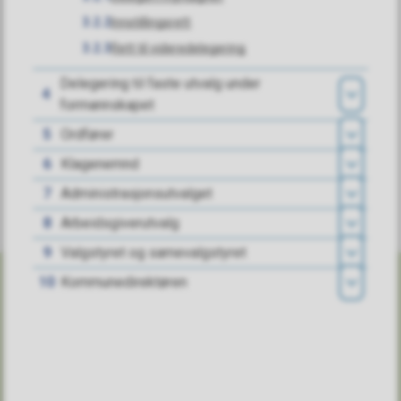
Ja
Nei
3.2.2
Innstillingsrett
3.2.3
Rett til videredelegering
Delegering til faste utvalg under
4
formannskapet
Åpn
5
Ordfører
Åpn
6
Klagenemnd
Åpn
7
Administrasjonsutvalget
Åpn
8
Arbeidsgiverutvalg
Åpn
9
Valgstyret og samevalgstyret
Åpn
10
Kommunedirektøren
Åpn
Skriv til oss
SANDEFJORD KOMMUNE