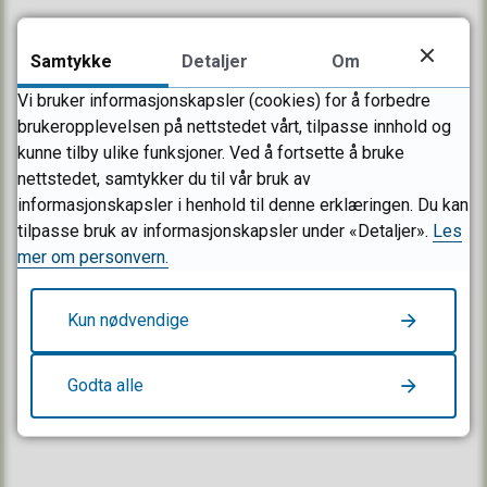
Postboks 2025
3202 Sandefjord
Samtykke
Detaljer
Om
E-post:
post@sandefjord.kommune.no
Vi bruker informasjonskapsler (cookies) for å forbedre
brukeropplevelsen på nettstedet vårt, tilpasse innhold og
Send sikker melding
kunne tilby ulike funksjoner. Ved å fortsette å bruke
nettstedet, samtykker du til vår bruk av
informasjonskapsler i henhold til denne erklæringen. Du kan
Organisasjonsnummer/EHF: 916 882 807
tilpasse bruk av informasjonskapsler under «Detaljer».
Les
mer om personvern.
Besøk oss
Kun nødvendige
RÅDHUSET
Sandefjordsveien 3
Godta alle
3208 Sandefjord
Mandag–fredag 08.00–15.30