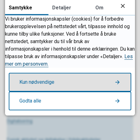
Samtykke
Detaljer
Om
Beskrivelser av sentrale utfordringer
Vi bruker informasjonskapsler (cookies) for å forbedre
brukeropplevelsen på nettstedet vårt, tilpasse innhold og
Arbeidsgiverrollen
kunne tilby ulike funksjoner. Ved å fortsette å bruke
nettstedet, samtykker du til vår bruk av
Arealbruk
informasjonskapsler i henhold til denne erklæringen. Du kan
tilpasse bruk av informasjonskapsler under «Detaljer».
Les
Barnefattigdom og levekår
mer om personvern.
Samfunnssikkerhet og beredskap
Kun nødvendige
Demografiske endringer
Godta alle
Demokrati
Digitalisering
Fysisk aktivitet og deltakelse i fritidsaktiviteter