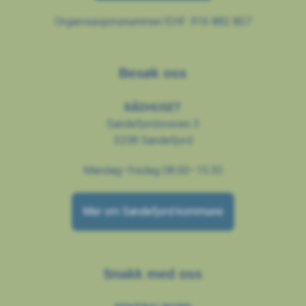
Organisasjonsnummer/EHF: 916 882 807
Besøk oss
RÅDHUSET
Sandefjordsveien 3
3208 Sandefjord
Mandag–fredag 08.00–15.30
Mer om Sandefjord kommune
Snakk med oss