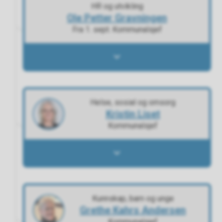
HR og utvikling
Ole Petter Gravningen
Fra 1. sept. Kommunalsjef
Ole Petter Gravningen - Åpne
Helse, sosial og omsorg
Kristin Liset
Kommunalsjef
Kristin Liset - Åpne
Kunnskap, barn og unge
Grethe Kahrs Andersen
Kommunalsjef