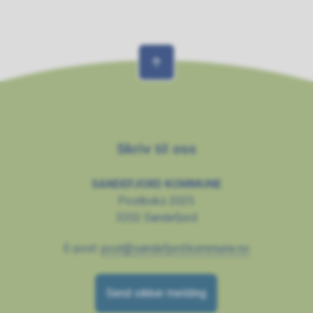
Skriv til oss
SANDEFJORD KOMMUNE
Postboks 2025
3202 Sandefjord
E-post:
post@sandefjord.kommune.no
Send sikker melding