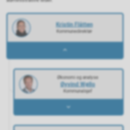
Kristin Flåtten
Kommunedirektør
Kristin Flåtten - Lukk
Økonomi og analyse
Øyvind Wøllo
Kommunalsjef
Øyvind Wøllo - Åpne