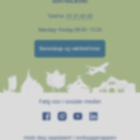
SENTRALBORD
Telefon:
33 41 60 00
Mandag–fredag 08.00–15.30
Beredskap og vakttelefoner
Følg oss i sosiale medier
Hold deg oppdatert i innbyggerappen