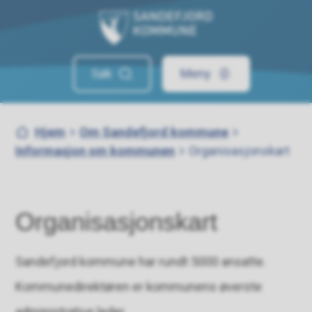
Sandefjord kommune
Søk
Meny
Du er her:
Hjem
Om Sandefjord kommune
Informasjon om kommunen
Organisasjonskart
Organisasjonskart
Sandefjord kommune har rundt 5000 ansatte.
Kommunedirektøren er kommunens øverste
administrative leder.