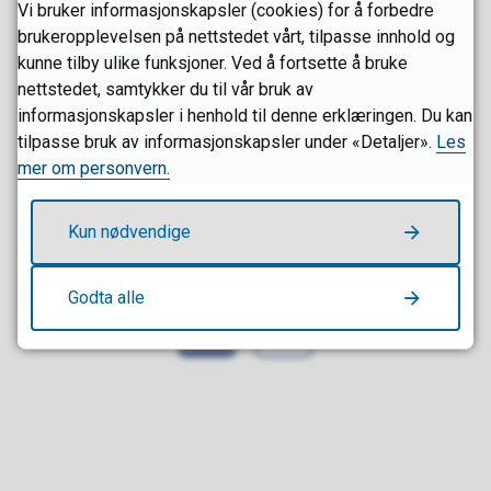
Erik Rastad - Åpne
Vi bruker informasjonskapsler (cookies) for å forbedre
brukeropplevelsen på nettstedet vårt, tilpasse innhold og
kunne tilby ulike funksjoner. Ved å fortsette å bruke
nettstedet, samtykker du til vår bruk av
informasjonskapsler i henhold til denne erklæringen. Du kan
Øvrig kontaktinformasjon Sandefjord kommune
tilpasse bruk av informasjonskapsler under «Detaljer».
Les
mer om personvern.
Kun nødvendige
Fant du det du lette etter?
Godta alle
Ja
Nei