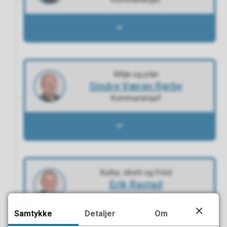
Grethe Kahrs Andersen - Åpne
Miljø og plan
Sindre Væren Rørby
Kommunalsjef
Sindre Væren Rørby - Åpne
Kultur, idrett og fritid
Erik Rastad
Kommunalsjef
Samtykke
Detaljer
Om