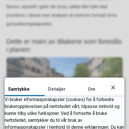
fjernes, spesielt i gater der buss, sykkel eller byliv skal
prioriteres. Likevel viser analysen at sentrum fortsatt vil ha
god parkeringskapasitet.
Dette er noen av tiltakene som foreslås
i planen:
Samtykke
Detaljer
Om
Vi bruker informasjonskapsler (cookies) for å forbedre
brukeropplevelsen på nettstedet vårt, tilpasse innhold og
kunne tilby ulike funksjoner. Ved å fortsette å bruke
nettstedet, samtykker du til vår bruk av
Ny bussterminal på Trekanttomta ved jernbanen
informasjonskapsler i henhold til denne erklæringen. Du kan