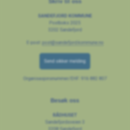
Skriv til oss
SANDEFJORD KOMMUNE
Postboks 2025
3202 Sandefjord
E-post:
post@sandefjord.kommune.no
Send sikker melding
Organisasjonsnummer/EHF: 916 882 807
Besøk oss
RÅDHUSET
Sandefjordsveien 3
3208 Sandefjord