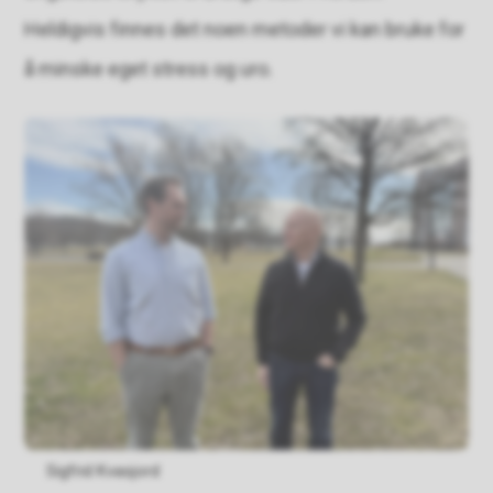
Heldigvis finnes det noen metoder vi kan bruke for
å minske eget stress og uro.
Sigfrid Kvasjord