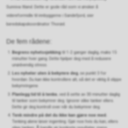
Sunniva Itland. Dette er gode råd som vi ønsker å
videreformidle til innbyggerne i Sandefjord, sier
beredskapskoordinator Thorød.
De fem rådene:
Begrens nyhetssjekking
til 1-2 ganger daglig, maks 15
minutter hver gang. Dette hjelper deg med å redusere
unødvendig stress.
Les nyheter uten å bekymre deg
, se punkt 3 for
hvordan. Du kan ikke kontrollere alt, så det er viktig å slippe
bekymringene.
Planlegg tid til å tenke
, ved å sette av 30 minutter daglig
til tanker som bekymrer deg. Ignorer slike tanker ellers.
Dette gir deg kontroll over når du bekymrer deg.
Tenk mindre på det du ikke kan gjøre noe med.
Tenking alene løser ingenting. Gjør noe hvis du kan, ellers
slipp tanken. Å handle gir konkrete resultater, mens