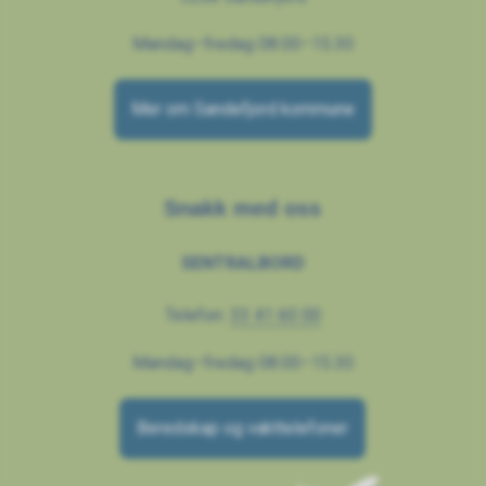
Mandag–fredag 08.00–15.30
Mer om Sandefjord kommune
Snakk med oss
SENTRALBORD
Telefon:
33 41 60 00
Mandag–fredag 08.00–15.30
Beredskap og vakttelefoner