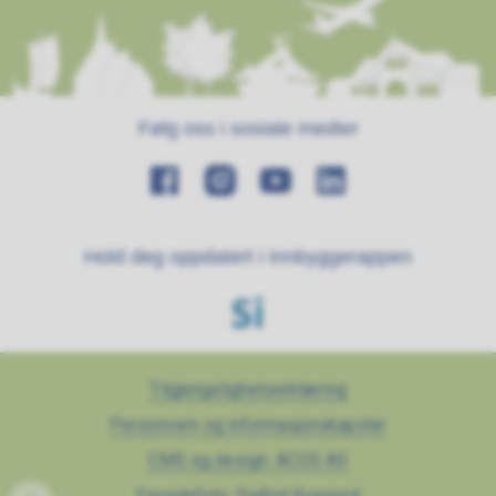
Følg oss i sosiale medier
Hold deg oppdatert i innbyggerappen
Tilgjengelighetserklæring
Personvern og informasjonskapsler
CMS og design: ACOS AS
Forsidefoto: Sigfrid Kvasjord