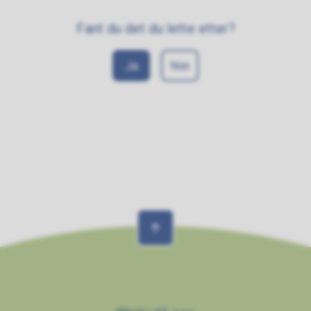
Fant du det du lette etter?
Ja
Nei