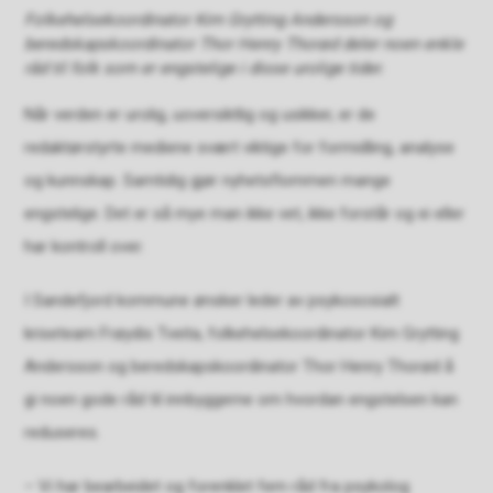
Folkehelsekoordinator Kim Grytting Andersson og
beredskapskoordinator Thor Henry Thorød deler noen enkle
råd til folk som er engstelige i disse urolige tider.
Når verden er urolig, uoversiktlig og usikker, er de
redaktørstyrte mediene svært viktige for formidling, analyse
og kunnskap. Samtidig gjør nyhetsflommen mange
engstelige. Det er så mye man ikke vet, ikke forstår og ei eller
har kontroll over.
I Sandefjord kommune ønsker leder av psykososialt
kriseteam Frøydis Tveita, folkehelsekoordinator Kim Grytting
Andersson og beredskapskoordinator Thor Henry Thorød å
gi noen gode råd til innbyggerne om hvordan engstelsen kan
reduseres.
– Vi har bearbeidet og forenklet fem råd fra psykolog