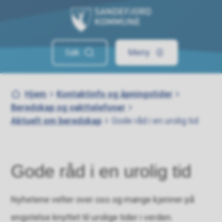
Sandefjord kommune
Søk
Meny
Du er her:
Hjem
Kontaktinfo og åpningstider
Beredskap og vakttelefoner
Aktuelt om beredskap
Gode råd i en urolig tid
Gode råd i en urolig tid
Nyhetene velter over oss og mange kjenner på
engstelse knyttet til urolige tider i verden.