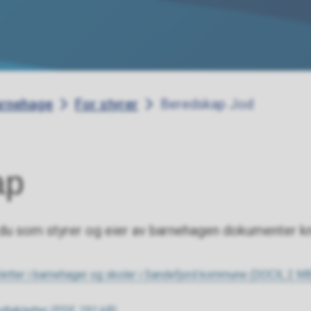
rnehage
For styrer
Beredskap Jod
ap
 du som styrer og eier av barnehagen dokumenter kn
bletter i barnehager og skoler i Sandefjord kommune
(DOCX, 2 MB
dtabletter
(PDF, 191 kB)