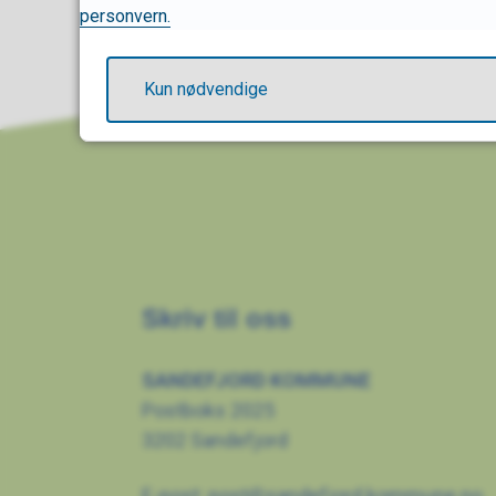
personvern.
Kun nødvendige
Skriv til oss
SANDEFJORD KOMMUNE
Postboks 2025
3202 Sandefjord
E-post:
post@sandefjord.kommune.no