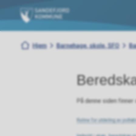
Sandefjord kommune
Du er her:
Hjem
Barnehage, skole, SFO
Ba
Beredsk
På denne siden finner
Rutine for utdeling av jodta
Innhold i skap_beredskap jo