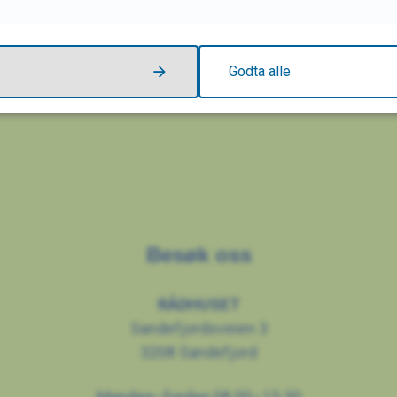
Godta alle
Besøk oss
RÅDHUSET
Sandefjordsveien 3
3208 Sandefjord
Mandag–fredag 08.00–15.30