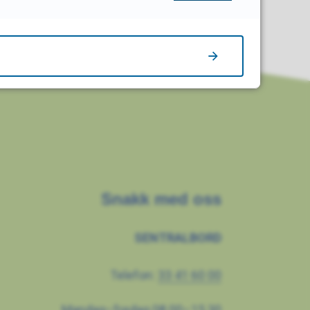
Snakk med oss
SENTRALBORD
Telefon:
33 41 60 00
Mandag–fredag 08.00–15.30