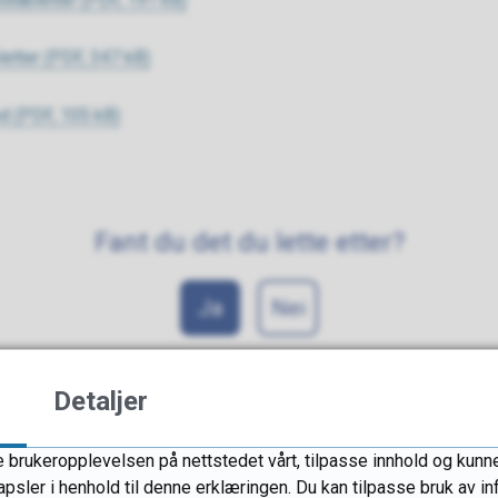
letter
(PDF, 347 kB)
od
(PDF, 105 kB)
Fant du det du lette etter?
Ja
Nei
Detaljer
 brukeropplevelsen på nettstedet vårt, tilpasse innhold og kunne 
apsler i henhold til denne erklæringen. Du kan tilpasse bruk av 