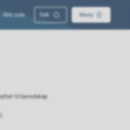
Min side
Meny
yttet til beredskap
)