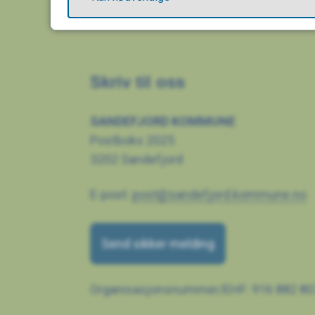
Skriv til oss
SANDEFJORD KOMMUNE
Postboks 2025
3202 Sandefjord
E-post:
post@sandefjord.kommune.no
Send sikker melding
Organisasjonsnummer/EHF: 916 882 80