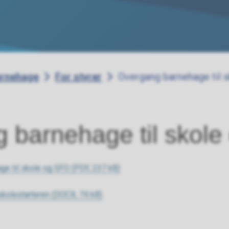
rnehage
For styrer
Overgang barnehage til 
 barnehage til skol
age til skole og SFO
(PDF, 237 kB)
skolestarteren
(DOCX, 74 kB)