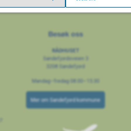
Besøk oss
RÅDHUSET
Sandefjordsveien 3
3208 Sandefjord
Mandag–fredag 08.00–15.30
Mer om Sandefjord kommune
7