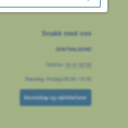
Snakk med oss
SENTRALBORD
Telefon:
33 41 60 00
Mandag–fredag 08.00–15.30
Beredskap og vakttelefoner