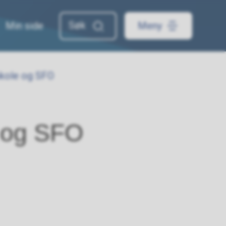
Min side
Meny
skole og SFO
e og SFO