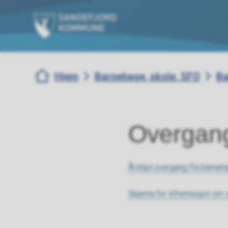
Sandefjord kommune
Du er her:
Hjem
Barnehage, skole, SFO
Ba
Overgang
Årshjul overgang fra barneh
Skjema for informasjon om 