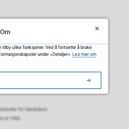
dar herred
Om
tilby ulike funksjoner. Ved å fortsette å bruke
informasjonskapsler under «Detaljer».
Les mer om
rotokoller for Sandefjord
 til 1960.