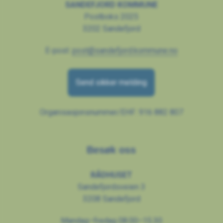
SANDEFJORD KOMMUNE
Postboks 2025
3202 Sandefjord
E-post:
post@sandefjord.kommune.no
Send sikker melding
Organisasjonsnummer/EHF: 916 882 807
Besøk oss
RÅDHUSET
Sandefjordsveien 3
3208 Sandefjord
Mandag–fredag 08.00–15.30