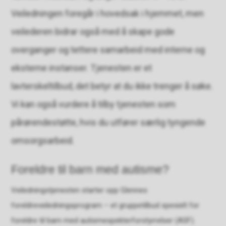
Veiledningen foregår i hovedsak i hjemmet, men
veilederen bidrar også med å skape gode
overganger og tettere samarbeid med interne og
eksterne instanser. Tjenesten er et
lavterskeltilbud, det betyr at du ikke trenger å søke.
Vi kan også vurdere å tilby tjenesten som
pårørendestøtte, hvis du utfører særlig tyngende
omsorgsarbeid.
Foreldre til barn med autisme?
Veiledningstjenesten starter opp Glennes
foreldreveiledningsprogram – et gruppetilbud spesielt for
foreldre til barn med autismespekterforstyrrelser (ASF).