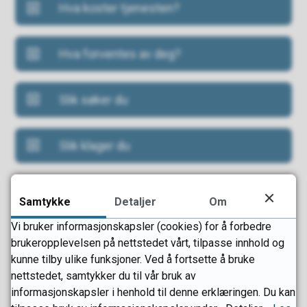
​Hva koster tjenesten?
​Hva forventes av deg?
​Slik søker du
Slik klager du
Flere hjelpetilbud
Samtykke
Detaljer
Om
Se oversikt over ulike hjelpetilbud for barn, unge, familie,
Vi bruker informasjonskapsler (cookies) for å forbedre
gravide.
brukeropplevelsen på nettstedet vårt, tilpasse innhold og
kunne tilby ulike funksjoner. Ved å fortsette å bruke
nettstedet, samtykker du til vår bruk av
informasjonskapsler i henhold til denne erklæringen. Du kan
Fant du det du lette etter?