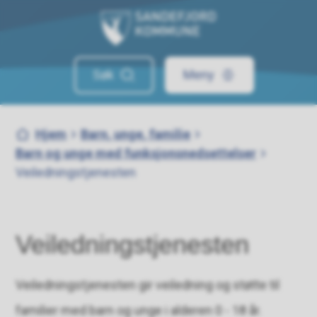
Sandefjord kommune
Søk
Meny
Du er her:
Hjem
Barn, unge, familie
Barn og unge med funksjonsnedsettelser
Veiledningstjenesten
Veiledningstjenesten
Veiledningstjenesten gir veiledning og støtte til
familier med barn og unge i ​alderen 0 - 18 år.