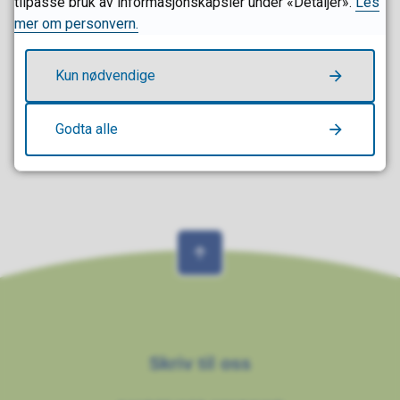
tilpasse bruk av informasjonskapsler under «Detaljer».
Les
mer om personvern.
Ja
Nei
Kun nødvendige
Godta alle
Skriv til oss