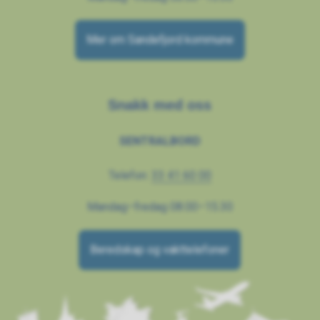
Mer om Sandefjord kommune
Snakk med oss
SENTRALBORD
Telefon:
33 41 60 00
Mandag–fredag 08.00–15.30
Beredskap og vakttelefoner