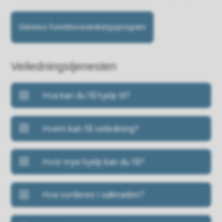
Glennes foreldreveiledningsprogram
Veiledningstjenesten
Hva kan du få hjelp til?
Hvem kan få veiledning?
​Hvor mye hjelp kan du få?
​Hva vurderes i søknaden?