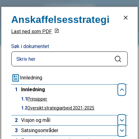
Anskaffelsesstrategi
Anskaffelsesstrategi
Sandefjord kommune
Last ned som PDF
Søk
Meny
Søk i dokumentet
Du er her:
Hjem
Miljø, næring, landbruk
Næring
Søk
Innkjøp og anskaffelser
Innledning
Innledning
1
Innledning
Lukk
1.1
Prinsipper
1.2
Oversikt strategiarbeid 2021-2025
Fant du det du lette etter?
2
Visjon og mål
Åpn
3
Satsingsområder
Åpn
Ja
Nei