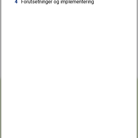
4
Forutsetninger og implementering
Skriv til oss
SANDEFJORD KOMMUNE
Postboks 2025